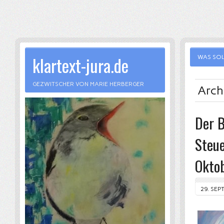
klartext-jura.de
WAS SOL
GEZWITSCHER VON MARIE HERBERGER
Arch
Der B
Steue
Oktob
29. SEP