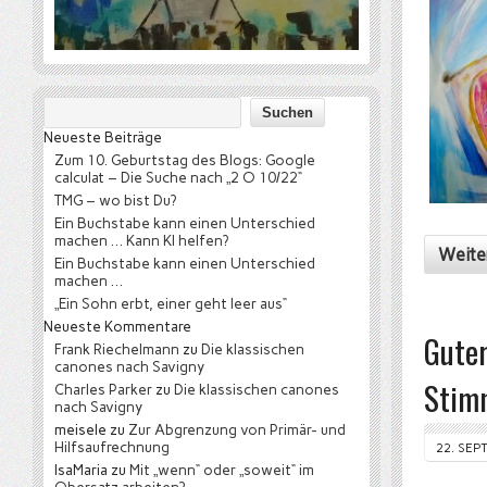
Neueste Beiträge
Zum 10. Geburtstag des Blogs: Google
calculat – Die Suche nach „2 O 10/22“
TMG – wo bist Du?
Ein Buchstabe kann einen Unterschied
machen … Kann KI helfen?
Weite
Ein Buchstabe kann einen Unterschied
machen …
„Ein Sohn erbt, einer geht leer aus“
Neueste Kommentare
Guter
Frank Riechelmann
zu
Die klassischen
canones nach Savigny
Stimm
Charles Parker
zu
Die klassischen canones
nach Savigny
meisele
zu
Zur Abgrenzung von Primär- und
Hilfsaufrechnung
22. SEP
IsaMaria
zu
Mit „wenn“ oder „soweit“ im