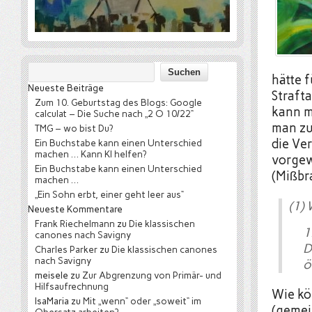
hätte 
Neueste Beiträge
Straft
Zum 10. Geburtstag des Blogs: Google
kann m
calculat – Die Suche nach „2 O 10/22“
man zu
TMG – wo bist Du?
die Ve
Ein Buchstabe kann einen Unterschied
machen … Kann KI helfen?
vorgew
Ein Buchstabe kann einen Unterschied
(Mißbr
machen …
„Ein Sohn erbt, einer geht leer aus“
(1)
Neueste Kommentare
Frank Riechelmann
zu
Die klassischen
canones nach Savigny
D
Charles Parker
zu
Die klassischen canones
nach Savigny
ö
meisele
zu
Zur Abgrenzung von Primär- und
Hilfsaufrechnung
Wie kö
IsaMaria
zu
Mit „wenn“ oder „soweit“ im
(gemein