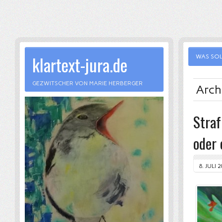
klartext-jura.de
WAS SOL
GEZWITSCHER VON MARIE HERBERGER
Archi
Straf
oder 
8. JULI 