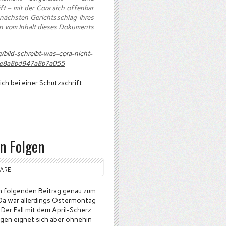
t – mit der Cora sich offenbar
nächsten Gerichtsschlag ihres
en vom Inhalt dieses Dokuments
/bild-schreibt-was-cora-nicht-
14e8a8bd947a8b7a055
ich bei einer Schutzschrift
en Folgen
TARE
en folgenden Beitrag genau zum
 Da war allerdings Ostermontag
 Der Fall mit dem April-Scherz
lgen eignet sich aber ohnehin