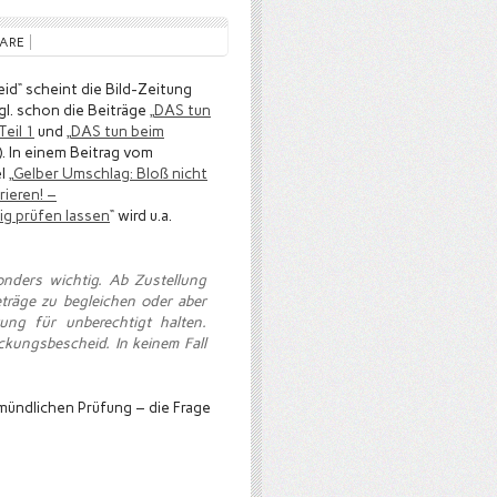
TARE
d“ scheint die Bild-Zeitung
gl. schon die Beiträge „
DAS tun
eil 1
und „
DAS tun beim
). In einem Beitrag vom
 „
Gelber Umschlag: Bloß nicht
ieren! –
ig prüfen lassen
“ wird u.a.
onders wichtig. Ab Zustellung
träge zu begleichen oder aber
ung für unberechtigt halten.
eckungsbescheid. In keinem Fall
mündlichen Prüfung – die Frage