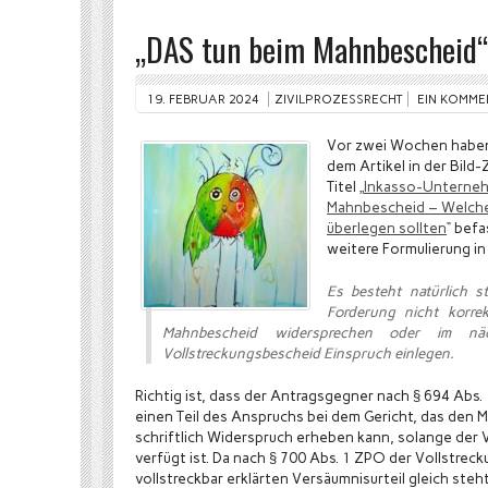
„DAS tun beim Mahnbescheid“?
19. FEBRUAR 2024
ZIVILPROZESSRECHT
EIN KOMME
Vor zwei Wochen haben w
dem Artikel in der Bild
Titel „
Inkasso-Unternehm
Mahnbescheid – Welchen
überlegen sollten
“ befa
weitere Formulierung i
Es besteht natürlich st
Forderung nicht korre
Mahnbescheid widersprechen oder im nä
Vollstreckungsbescheid Einspruch einlegen.
Richtig ist, dass der Antragsgegner nach § 694 Ab
einen Teil des Anspruchs bei dem Gericht, das den 
schriftlich Widerspruch erheben kann, solange der 
verfügt ist. Da nach § 700 Abs. 1 ZPO der Vollstrec
vollstreckbar erklärten Versäumnisurteil gleich ste