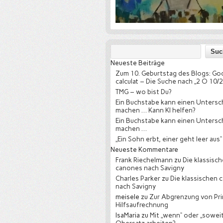
Neueste Beiträge
Zum 10. Geburtstag des Blogs: Go
calculat – Die Suche nach „2 O 10/2
TMG – wo bist Du?
Ein Buchstabe kann einen Untersc
machen … Kann KI helfen?
Ein Buchstabe kann einen Untersc
machen …
„Ein Sohn erbt, einer geht leer aus“
Neueste Kommentare
Frank Riechelmann
zu
Die klassisc
canones nach Savigny
Charles Parker
zu
Die klassischen 
nach Savigny
meisele
zu
Zur Abgrenzung von Pri
Hilfsaufrechnung
IsaMaria
zu
Mit „wenn“ oder „soweit