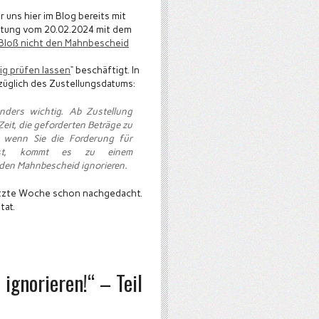
uns hier im Blog bereits mit
eitung vom 20.02.2024 mit dem
Bloß nicht den Mahnbescheid
ig prüfen lassen
“ beschäftigt. In
züglich des Zustellungsdatums:
nders wichtig. Ab Zustellung
eit, die geforderten Beträge zu
, wenn Sie die Forderung für
Frist, kommt es zu einem
e den Mahnbescheid ignorieren.
etzte Woche schon nachgedacht.
tat.
ignorieren!“ – Teil