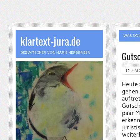
klartext-jura.de
WAS SOL
Gutsc
GEZWITSCHER VON MARIE HERBERGER
15. MAI
Heute 
gehen.
auftre
Gutsch
paar M
erkenn
jurist
weiter