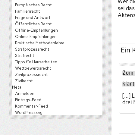
Wer di
Europäisches Recht
sei da
Familienrecht
Aktenz
Frage und Antwort
Öffentliches Recht
Offline-Empfehlungen
Online-Empfehlungen
Praktische Methodenlehre
Ein
Strafprozessrecht
Strafrecht
Tipps für Hausarbeiten
Wettbewerbsrecht
Zum 3
Zivilprozessrecht
Zivilrecht
klart
Meta
Anmelden
[…] 
Eintrags-Feed
drei
Kommentar-Feed
WordPress.org