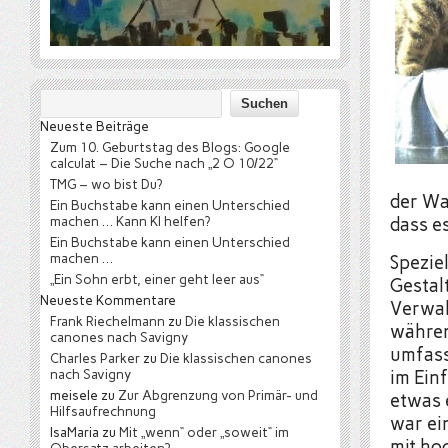
Neueste Beiträge
Zum 10. Geburtstag des Blogs: Google
calculat – Die Suche nach „2 O 10/22“
TMG – wo bist Du?
der Wa
Ein Buchstabe kann einen Unterschied
machen … Kann KI helfen?
dass e
Ein Buchstabe kann einen Unterschied
machen …
Spezie
„Ein Sohn erbt, einer geht leer aus“
Gestal
Neueste Kommentare
Verwal
Frank Riechelmann
zu
Die klassischen
währen
canones nach Savigny
umfass
Charles Parker
zu
Die klassischen canones
nach Savigny
im Ein
meisele
zu
Zur Abgrenzung von Primär- und
etwas 
Hilfsaufrechnung
war ei
IsaMaria
zu
Mit „wenn“ oder „soweit“ im
mit ho