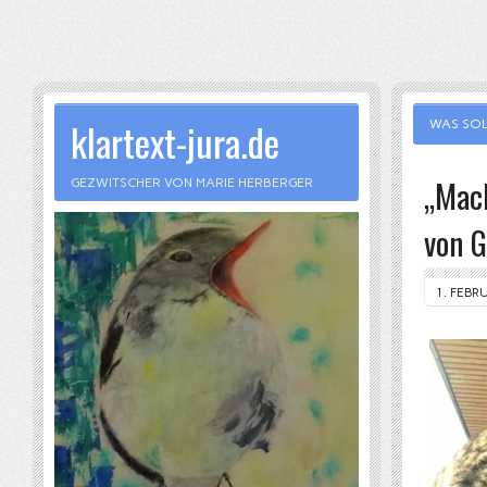
klartext-jura.de
WAS SOL
„Mach
GEZWITSCHER VON MARIE HERBERGER
von G
1. FEBR