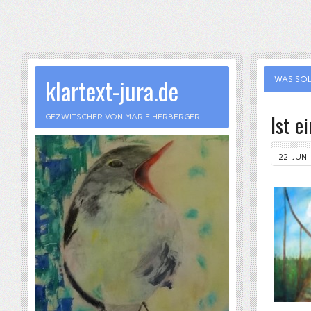
klartext-jura.de
WAS SOL
Ist e
GEZWITSCHER VON MARIE HERBERGER
22. JUNI