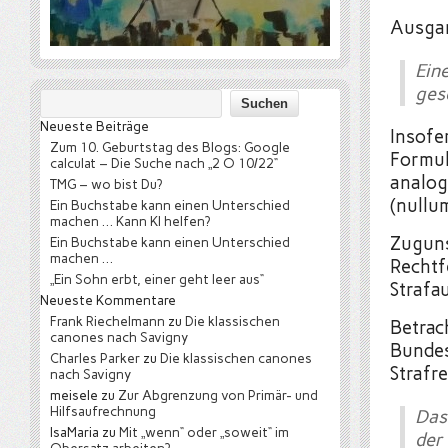
Ausgan
Ein
ges
Neueste Beiträge
Insofe
Zum 10. Geburtstag des Blogs: Google
Formul
calculat – Die Suche nach „2 O 10/22“
analog
TMG – wo bist Du?
(nullum
Ein Buchstabe kann einen Unterschied
machen … Kann KI helfen?
Zuguns
Ein Buchstabe kann einen Unterschied
machen …
Rechtf
„Ein Sohn erbt, einer geht leer aus“
Strafa
Neueste Kommentare
Frank Riechelmann
zu
Die klassischen
Betrac
canones nach Savigny
Bundes
Charles Parker
zu
Die klassischen canones
Strafre
nach Savigny
meisele
zu
Zur Abgrenzung von Primär- und
Hilfsaufrechnung
Das
IsaMaria
zu
Mit „wenn“ oder „soweit“ im
de