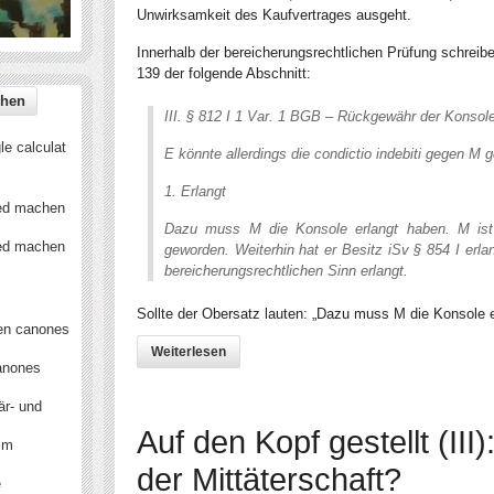
Unwirksamkeit des Kaufvertrages ausgeht.
Innerhalb der bereicherungsrechtlichen Prüfung schreibe
139 der folgende Abschnitt:
III. § 812 I 1 Var. 1 BGB – Rückgewähr der Konsol
e calculat
E könnte allerdings die condictio indebiti gegen M
1. Erlangt
ied machen
Dazu muss M die Konsole erlangt haben. M is
ied machen
geworden. Weiterhin hat er Besitz iSv § 854 I erla
bereicherungsrechtlichen Sinn erlangt.
Sollte der Obersatz lauten: „Dazu muss M die Konsole e
en canones
Weiterlesen
anones
är- und
Auf den Kopf gestellt (III
 im
der Mittäterschaft?
e