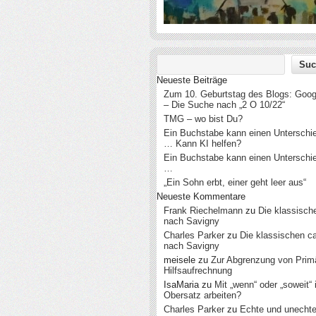
Neueste Beiträge
Zum 10. Geburtstag des Blogs: Googl
– Die Suche nach „2 O 10/22“
TMG – wo bist Du?
Ein Buchstabe kann einen Untersch
… Kann KI helfen?
Ein Buchstabe kann einen Untersch
…
„Ein Sohn erbt, einer geht leer aus“
Neueste Kommentare
Frank Riechelmann
zu
Die klassisch
nach Savigny
Charles Parker
zu
Die klassischen c
nach Savigny
meisele
zu
Zur Abgrenzung von Prim
Hilfsaufrechnung
IsaMaria
zu
Mit „wenn“ oder „soweit“
Obersatz arbeiten?
Charles Parker
zu
Echte und unecht