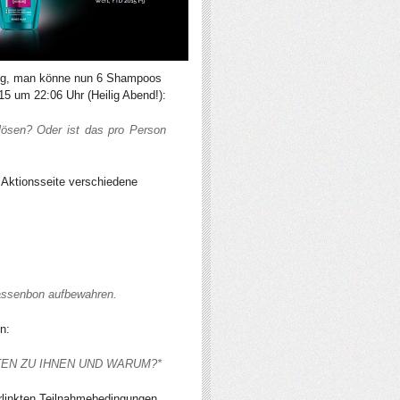
nung, man könne nun 6 Shampoos
5 um 22:06 Uhr (Heilig Abend!):
lösen? Oder ist das pro Person
r Aktionsseite verschiedene
Kassenbon aufbewahren.
n:
EN ZU IHNEN UND WARUM?*
erlinkten Teilnahmebedingungen