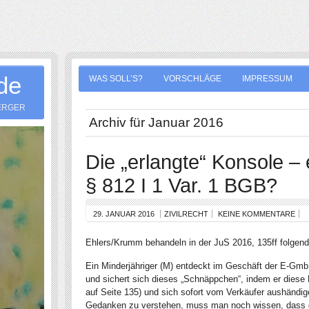
.de
WAS SOLL’S?
VORSCHLÄGE
IMPRESSUM
ERGER
Archiv für Januar 2016
Die „erlangte“ Konsole – 
§ 812 I 1 Var. 1 BGB?
29. JANUAR 2016
ZIVILRECHT
KEINE KOMMENTARE
Ehlers/Krumm behandeln in der JuS 2016, 135ff folgende
Ein Minderjähriger (M) entdeckt im Geschäft der E-Gmb
und sichert sich dieses „Schnäppchen“, indem er diese 
auf Seite 135) und sich sofort vom Verkäufer aushändi
Gedanken zu verstehen, muss man noch wissen, dass d