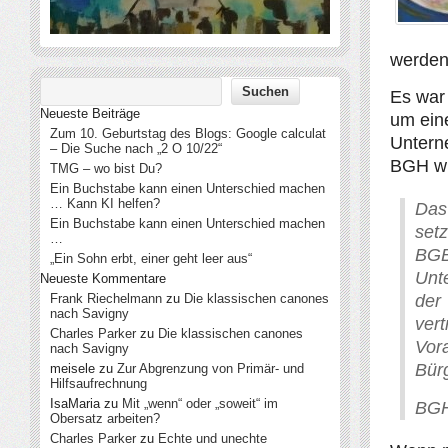
werden
Es war 
Neueste Beiträge
um eine
Zum 10. Geburtstag des Blogs: Google calculat
Untern
– Die Suche nach „2 O 10/22“
BGH wi
TMG – wo bist Du?
Ein Buchstabe kann einen Unterschied machen
… Kann KI helfen?
Das
Ein Buchstabe kann einen Unterschied machen
set
…
BGB
„Ein Sohn erbt, einer geht leer aus“
Unt
Neueste Kommentare
Frank Riechelmann
zu
Die klassischen canones
der
nach Savigny
ver
Charles Parker
zu
Die klassischen canones
Vor
nach Savigny
Bürg
meisele
zu
Zur Abgrenzung von Primär- und
Hilfsaufrechnung
IsaMaria
zu
Mit „wenn“ oder „soweit“ im
BGH,
Obersatz arbeiten?
Charles Parker
zu
Echte und unechte