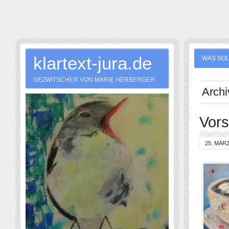
klartext-jura.de
WAS SOL
GEZWITSCHER VON MARIE HERBERGER
Archi
Vors
25. MÄRZ