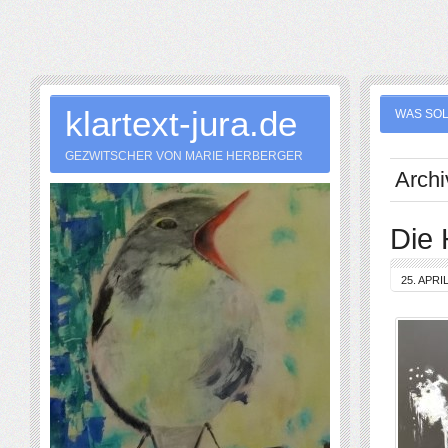
klartext-jura.de
WAS SOL
GEZWITSCHER VON MARIE HERBERGER
Archi
Die 
25. APRI