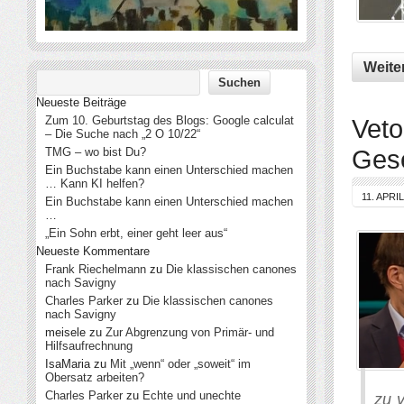
Weite
Neueste Beiträge
Zum 10. Geburtstag des Blogs: Google calculat
Veto
– Die Suche nach „2 O 10/22“
Gese
TMG – wo bist Du?
Ein Buchstabe kann einen Unterschied machen
… Kann KI helfen?
11. APRI
Ein Buchstabe kann einen Unterschied machen
…
„Ein Sohn erbt, einer geht leer aus“
Neueste Kommentare
Frank Riechelmann
zu
Die klassischen canones
nach Savigny
Charles Parker
zu
Die klassischen canones
nach Savigny
meisele
zu
Zur Abgrenzung von Primär- und
Hilfsaufrechnung
IsaMaria
zu
Mit „wenn“ oder „soweit“ im
Obersatz arbeiten?
Charles Parker
zu
Echte und unechte
zu 