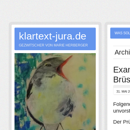
klartext-jura.de
WAS SOL
GEZWITSCHER VON MARIE HERBERGER
Archi
Exam
Brüs
31. MAI 
Folgend
unvorst
Der Prü