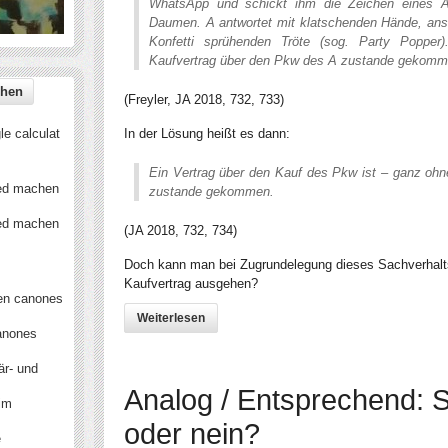
WhatsApp und schickt ihm die Zeichen eines Au
Daumen. A antwortet mit klatschenden Hände, ans
Konfetti sprühenden Tröte (sog. Party Poppe
Kaufvertrag über den Pkw des A zustande gekom
(Freyler, JA 2018, 732, 733)
e calculat
In der Lösung heißt es dann:
Ein Vertrag über den Kauf des Pkw ist – ganz oh
ied machen
zustande gekommen.
ied machen
(JA 2018, 732, 734)
Doch kann man bei Zugrundelegung dieses Sachverhalt
Kaufvertrag ausgehen?
en canones
Weiterlesen
anones
är- und
Analog / Entsprechend: 
 im
oder nein?
e