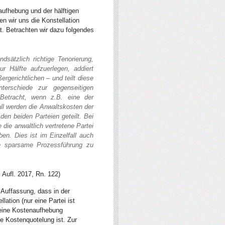
ufhebung und der hälftigen
n wir uns die Konstellation
st. Betrachten wir dazu folgendes
dsätzlich richtige Tenorierung,
r Hälfte aufzuerlegen, addiert
rgerichtlichen – und teilt diese
terschiede zur gegenseitigen
etracht, wenn z.B. eine der
Fall werden die Anwaltskosten der
den beiden Parteien geteilt. Bei
die anwaltlich vertretene Partei
en. Dies ist im Einzelfall auch
re sparsame Prozessführung zu
. Aufl. 2017, Rn. 122)
r Auffassung, dass in der
lation (nur eine Partei ist
) eine Kostenaufhebung
e Kostenquotelung ist. Zur