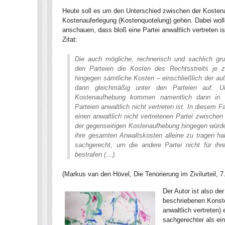
Heute soll es um den Unterschied zwischen der Kostena
Kostenauferlegung (Kostenquotelung) gehen. Dabei wolle
anschauen, dass bloß eine Partei anwaltlich vertreten i
Zitat:
Die auch mögliche, rechnerisch und sachlich grun
den Parteien die Kosten des Rechtsstreits je zu
hingegen sämtliche Kosten – einschließlich der auße
dann gleichmäßig unter den Parteien auf. Un
Kostenaufhebung kommen namentlich dann in B
Parteien anwaltlich nicht vertreten ist. In diesem 
einen anwaltlich nicht vertretenen Partei zwischen 
der gegenseitigen Kostenaufhebung hingegen würde 
ihre gesamten Anwaltskosten alleine zu tragen hab
sachgerecht, um die andere Partei nicht für ih
bestrafen (…).
(Markus van den Hövel, Die Tenorierung im Zivilurteil, 7
Der Autor ist also de
beschriebenen Konstel
anwaltlich vertreten
sachgerechter als ein