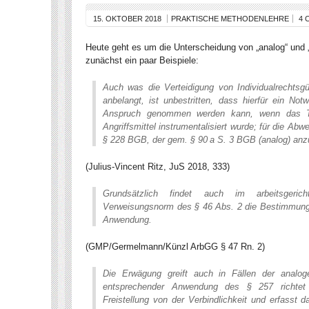
15. OKTOBER 2018
PRAKTISCHE METHODENLEHRE
4 
Heute geht es um die Unterscheidung von „analog“ und
zunächst ein paar Beispiele:
Auch was die Verteidigung von Individualrechtsgü
anbelangt, ist unbestritten, dass hierfür ein No
Anspruch genommen werden kann, wenn das T
Angriffsmittel instrumentalisiert wurde; für die Abwe
§ 228 BGB, der gem. § 90 a S. 3 BGB (analog) anz
(Julius-Vincent Ritz, JuS 2018, 333)
Grundsätzlich findet auch im arbeitsgeric
Verweisungsnorm des § 46 Abs. 2 die Bestimmun
Anwendung.
(GMP/Germelmann/Künzl ArbGG § 47 Rn. 2)
Die Erwägung greift auch in Fällen der anal
entsprechender Anwendung des § 257 richtet
Freistellung von der Verbindlichkeit und erfasst 