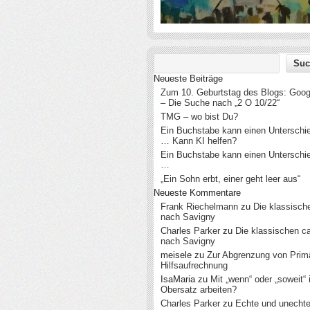
Neueste Beiträge
Zum 10. Geburtstag des Blogs: Googl
– Die Suche nach „2 O 10/22“
TMG – wo bist Du?
Ein Buchstabe kann einen Untersch
… Kann KI helfen?
Ein Buchstabe kann einen Untersch
…
„Ein Sohn erbt, einer geht leer aus“
Neueste Kommentare
Frank Riechelmann
zu
Die klassisch
nach Savigny
Charles Parker
zu
Die klassischen c
nach Savigny
meisele
zu
Zur Abgrenzung von Prim
Hilfsaufrechnung
IsaMaria
zu
Mit „wenn“ oder „soweit“
Obersatz arbeiten?
Charles Parker
zu
Echte und unecht