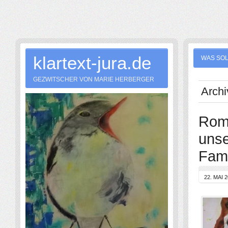
klartext-jura.de
WAS SOL
GEZWITSCHER VON MARIE HERBERGER
Archi
Roma
unse
Fami
22. MAI 