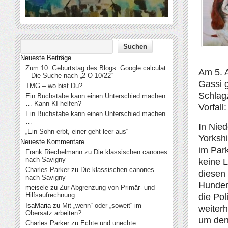
Neueste Beiträge
Zum 10. Geburtstag des Blogs: Google calculat
Am 5. 
– Die Suche nach „2 O 10/22“
Gassi g
TMG – wo bist Du?
Schlag
Ein Buchstabe kann einen Unterschied machen
… Kann KI helfen?
Vorfall:
Ein Buchstabe kann einen Unterschied machen
…
In Nied
„Ein Sohn erbt, einer geht leer aus“
Yorkshi
Neueste Kommentare
im Park
Frank Riechelmann
zu
Die klassischen canones
nach Savigny
keine L
Charles Parker
zu
Die klassischen canones
diesen
nach Savigny
Hunder
meisele
zu
Zur Abgrenzung von Primär- und
Hilfsaufrechnung
die Pol
IsaMaria
zu
Mit „wenn“ oder „soweit“ im
weiterh
Obersatz arbeiten?
um den
Charles Parker
zu
Echte und unechte