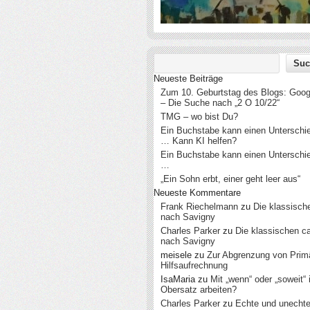
Neueste Beiträge
Zum 10. Geburtstag des Blogs: Googl
– Die Suche nach „2 O 10/22“
TMG – wo bist Du?
Ein Buchstabe kann einen Untersch
… Kann KI helfen?
Ein Buchstabe kann einen Untersch
…
„Ein Sohn erbt, einer geht leer aus“
Neueste Kommentare
Frank Riechelmann
zu
Die klassisch
nach Savigny
Charles Parker
zu
Die klassischen c
nach Savigny
meisele
zu
Zur Abgrenzung von Prim
Hilfsaufrechnung
IsaMaria
zu
Mit „wenn“ oder „soweit“
Obersatz arbeiten?
Charles Parker
zu
Echte und unecht