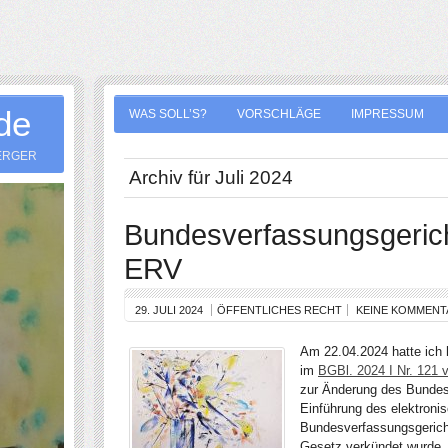
.de
WAS SOLL’S?
VORSCHLÄGE
IMPRESSUM
ERGER
Archiv für Juli 2024
Bundesverfassungsgericht
ERV
29. JULI 2024
ÖFFENTLICHES RECHT
KEINE KOMMENT
Am 22.04.2024 hatte ich h
im
BGBl. 2024 I Nr. 121
zur Änderung des Bundes
Einführung des elektron
Bundesverfassungsgericht
Gesetz verkündet wurde, h