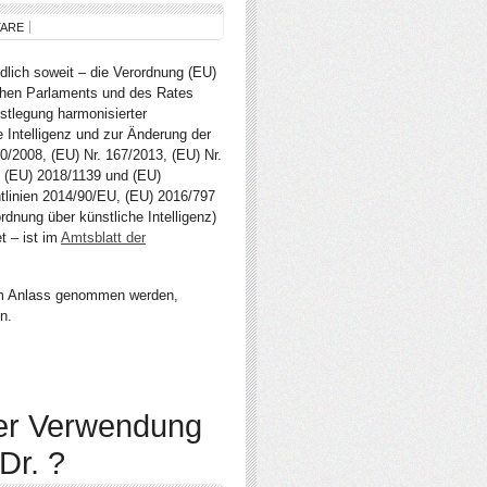
TARE
lich soweit – die Verordnung (EU)
hen Parlaments und des Rates
stlegung harmonisierter
he Intelligenz und zur Änderung der
0/2008, (EU) Nr. 167/2013, (EU) Nr.
 (EU) 2018/1139 und (EU)
tlinien 2014/90/EU, (EU) 2016/797
dnung über künstliche Intelligenz)
t – ist im
Amtsblatt der
zum Anlass genommen werden,
n.
ter Verwendung
Dr. ?