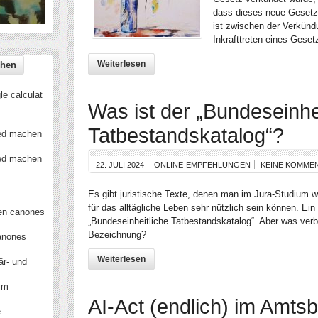
dass dieses neue Gesetz au
ist zwischen der Verkün
Inkrafttreten eines Geset
Weiterlesen
e calculat
Was ist der „Bundeseinhe
Tatbestandskatalog“?
ied machen
ied machen
22. JULI 2024
ONLINE-EMPFEHLUNGEN
KEINE KOMME
Es gibt juristische Texte, denen man im Jura-Studium w
für das alltägliche Leben sehr nützlich sein können. Ein 
en canones
„Bundeseinheitliche Tatbestandskatalog“. Aber was verbir
Bezeichnung?
anones
Weiterlesen
är- und
 im
AI-Act (endlich) im Amtsb
e