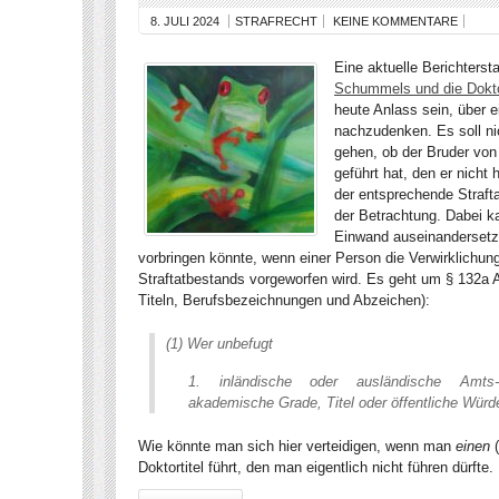
8. JULI 2024
STRAFRECHT
KEINE KOMMENTARE
Eine aktuelle Berichtersta
Schummels und die Dokto
heute Anlass sein, über e
nachzudenken. Es soll nic
gehen, ob der Bruder von
geführt hat, den er nicht 
der entsprechende Straft
der Betrachtung. Dabei 
Einwand auseinandersetz
vorbringen könnte, wenn einer Person die Verwirklichu
Straftatbestands vorgeworfen wird. Es geht um § 132a 
Titeln, Berufsbezeichnungen und Abzeichen):
(1) Wer unbefugt
inländische oder ausländische Amts-
akademische Grade, Titel oder öffentliche Würde
Wie könnte man sich hier verteidigen, wenn man
einen
(
Doktortitel führt, den man eigentlich nicht führen dürfte.