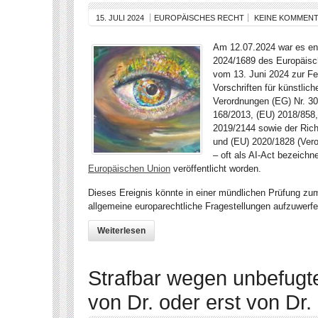
15. JULI 2024
EUROPÄISCHES RECHT
KEINE KOMMEN
Am 12.07.2024 war es end
2024/1689 des Europäisc
vom 13. Juni 2024 zur Fe
Vorschriften für künstlic
Verordnungen (EG) Nr. 30
168/2013, (EU) 2018/858,
2019/2144 sowie der Rich
und (EU) 2020/1828 (Veror
– oft als AI-Act bezeichne
Europäischen Union
veröffentlicht worden.
Dieses Ereignis könnte in einer mündlichen Prüfung 
allgemeine europarechtliche Fragestellungen aufzuwerfe
Weiterlesen
Strafbar wegen unbefug
von Dr. oder erst von Dr. 