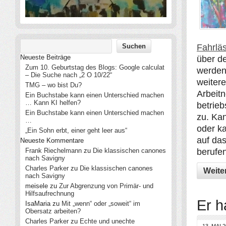
Fahrläs
Neueste Beiträge
über d
Zum 10. Geburtstag des Blogs: Google calculat
werden.
– Die Suche nach „2 O 10/22“
weitere
TMG – wo bist Du?
Arbeitn
Ein Buchstabe kann einen Unterschied machen
… Kann KI helfen?
betrieb
Ein Buchstabe kann einen Unterschied machen
zu. Ka
…
oder k
„Ein Sohn erbt, einer geht leer aus“
auf das
Neueste Kommentare
berufe
Frank Riechelmann
zu
Die klassischen canones
nach Savigny
Charles Parker
zu
Die klassischen canones
Weite
nach Savigny
meisele
zu
Zur Abgrenzung von Primär- und
Hilfsaufrechnung
Er h
IsaMaria
zu
Mit „wenn“ oder „soweit“ im
Obersatz arbeiten?
Charles Parker
zu
Echte und unechte