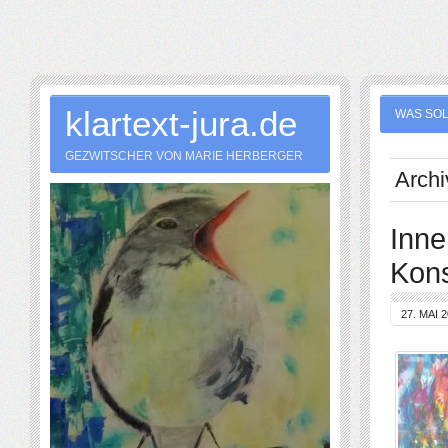
klartext-jura.de
WAS SOL
GEZWITSCHER VON MARIE HERBERGER
Archi
Inne
Kons
27. MAI 