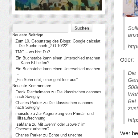
Sol
anz
Neueste Beiträge
Zum 10. Geburtstag des Blogs: Google calculat
– Die Suche nach „2 O 10/22“
http
TMG – wo bist Du?
Ein Buchstabe kann einen Unterschied machen
Oder:
… Kann KI helfen?
Ein Buchstabe kann einen Unterschied machen
Die
…
Geri
„Ein Sohn erbt, einer geht leer aus“
Neueste Kommentare
500
Frank Riechelmann
zu
Die klassischen canones
Wohn
nach Savigny
Bei
Charles Parker
zu
Die klassischen canones
nach Savigny
zust
meisele
zu
Zur Abgrenzung von Primär- und
Hilfsaufrechnung
htt
IsaMaria
zu
Mit „wenn“ oder „soweit“ im
Obersatz arbeiten?
Wer bei
Charles Parker
zu
Echte und unechte