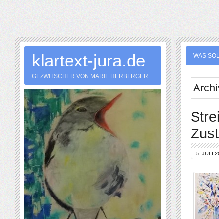
klartext-jura.de
WAS SOL
GEZWITSCHER VON MARIE HERBERGER
Archi
Stre
Zust
5. JULI 2