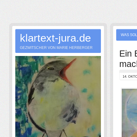
klartext-jura.de
WAS SOL
GEZWITSCHER VON MARIE HERBERGER
Ein 
mac
14. OKT