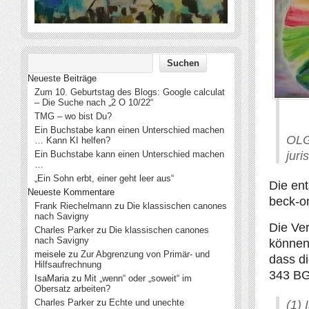
Neueste Beiträge
Zum 10. Geburtstag des Blogs: Google calculat
– Die Suche nach „2 O 10/22“
TMG – wo bist Du?
Ein Buchstabe kann einen Unterschied machen
OLG
… Kann KI helfen?
juri
Ein Buchstabe kann einen Unterschied machen
…
„Ein Sohn erbt, einer geht leer aus“
Die ent
Neueste Kommentare
beck-o
Frank Riechelmann
zu
Die klassischen canones
nach Savigny
Die Ver
Charles Parker
zu
Die klassischen canones
nach Savigny
können 
meisele
zu
Zur Abgrenzung von Primär- und
dass di
Hilfsaufrechnung
343 BGB
IsaMaria
zu
Mit „wenn“ oder „soweit“ im
Obersatz arbeiten?
Charles Parker
zu
Echte und unechte
(1) 