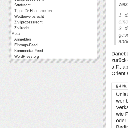
wese
Strafrecht
Tipps für Hausarbeiten
1. 
Wettbewerbsrecht
eine
Zivilprozessrecht
2. d
Zivilrecht
Meta
ges
Anmelden
ande
Eintrags-Feed
Kommentar-Feed
Danebe
WordPress.org
zurück-
a.F., a
Orient
§ 4 Nr
Unlau
wer b
Verk
wie 
oder
Bedin