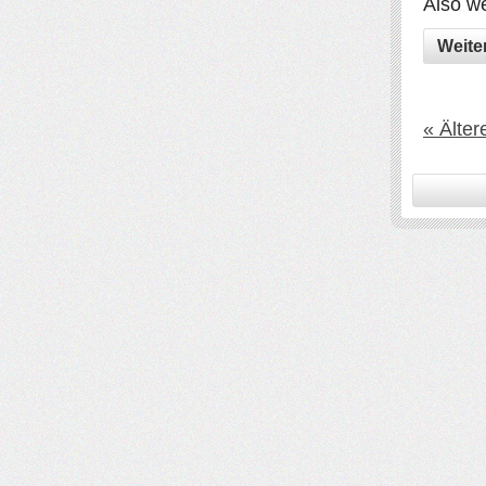
Also we
Weite
« Älter