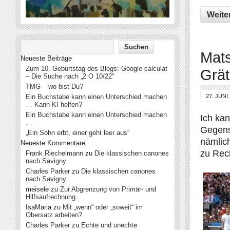
Weite
Mats
Neueste Beiträge
Zum 10. Geburtstag des Blogs: Google calculat
Grät
– Die Suche nach „2 O 10/22“
TMG – wo bist Du?
Ein Buchstabe kann einen Unterschied machen
27. JUNI
… Kann KI helfen?
Ein Buchstabe kann einen Unterschied machen
Ich ka
…
Gegenst
„Ein Sohn erbt, einer geht leer aus“
nämlic
Neueste Kommentare
zu Rech
Frank Riechelmann
zu
Die klassischen canones
nach Savigny
Charles Parker
zu
Die klassischen canones
nach Savigny
meisele
zu
Zur Abgrenzung von Primär- und
Hilfsaufrechnung
IsaMaria
zu
Mit „wenn“ oder „soweit“ im
Obersatz arbeiten?
Charles Parker
zu
Echte und unechte