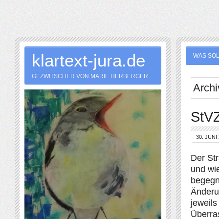
klartext-jura.de
WAS SOL
GEZWITSCHER VON MARIE HERBERGER
Archi
StVZ
30. JUNI
Der St
und wi
begegn
Änderun
jeweils
Überra