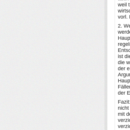
weil 
wirts
vorl.
2. We
werd
Haup
regel
Entsc
ist d
die w
der e
Argu
Haupt
Fälle
der E
Fazi
nicht
mit 
verzi
verzi