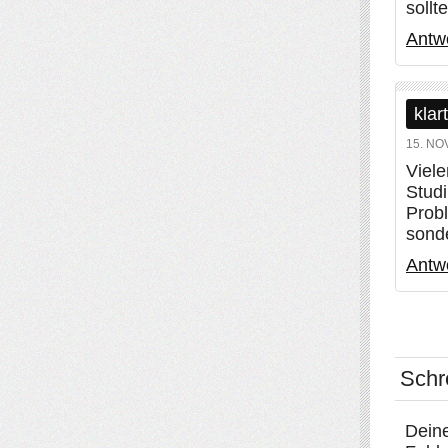
sollt
Antw
klar
15. NO
Viele
Stud
Probl
sonde
Antw
Schr
Deine