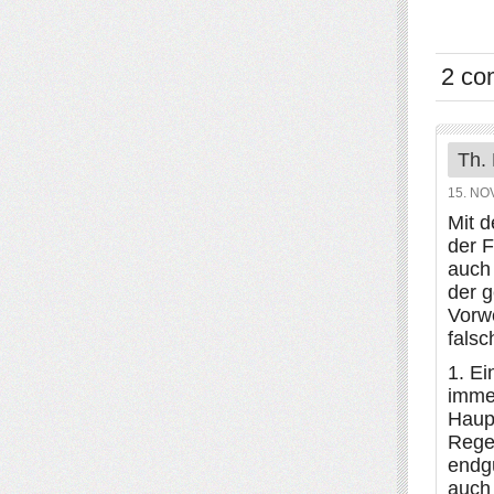
2 co
Th.
15. NO
Mit 
der 
auch 
der 
Vorw
falsc
1. Ei
imme
Haup
Rege
endgü
auch 