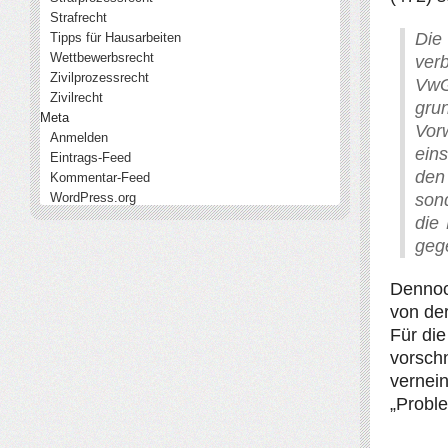
Strafrecht
Die
Tipps für Hausarbeiten
Wettbewerbsrecht
ver
Zivilprozessrecht
VwG
Zivilrecht
gru
Meta
Vor
Anmelden
ein
Eintrags-Feed
den
Kommentar-Feed
WordPress.org
son
die
geg
Dennoch
von de
Für die
vorsch
vernei
„Probl