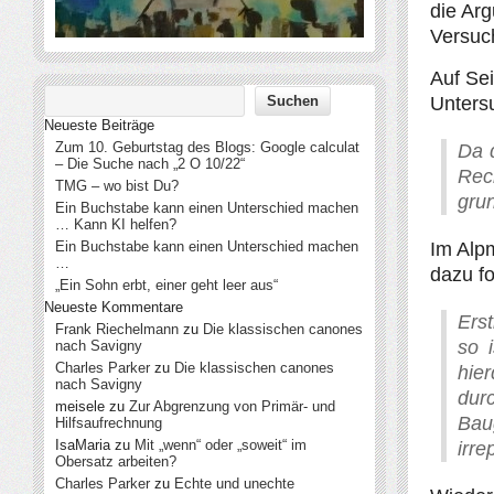
die Arg
Versuc
Auf Se
Unters
Neueste Beiträge
Zum 10. Geburtstag des Blogs: Google calculat
Da d
– Die Suche nach „2 O 10/22“
Rec
TMG – wo bist Du?
grun
Ein Buchstabe kann einen Unterschied machen
… Kann KI helfen?
Ein Buchstabe kann einen Unterschied machen
Im Alp
…
dazu fo
„Ein Sohn erbt, einer geht leer aus“
Neueste Kommentare
Ers
Frank Riechelmann
zu
Die klassischen canones
so 
nach Savigny
Charles Parker
zu
Die klassischen canones
hie
nach Savigny
du
meisele
zu
Zur Abgrenzung von Primär- und
Bau
Hilfsaufrechnung
IsaMaria
zu
Mit „wenn“ oder „soweit“ im
irre
Obersatz arbeiten?
Charles Parker
zu
Echte und unechte