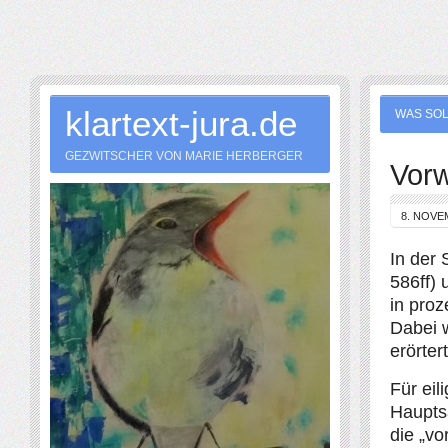
klartext-jura.de
WAS SOL
GEZWITSCHER VON MARIE HERBERGER
Vor
8. NOVE
In der
586ff) 
in pro
Dabei 
erörtert
Für ei
Haupts
die „vo