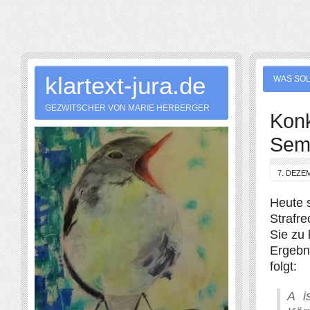
klartext-jura.de
WAS SOL
GEZWITSCHER VON MARIE HERBERGER
Konk
Sem
7. DEZE
Heute s
Strafre
Sie zu 
Ergebni
folgt:
A i