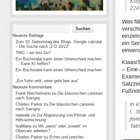
Kör
224 
Was fäl
verschi
einzeln
Neueste Beiträge
Zum 10. Geburtstag des Blogs: Google calculat
ein Sem
– Die Suche nach „2 O 10/22“
einver
TMG – wo bist Du?
Ein Buchstabe kann einen Unterschied machen
Klaas/S
… Kann KI helfen?
– Eine 
Ein Buchstabe kann einen Unterschied machen
…
Examen
„Ein Sohn erbt, einer geht leer aus“
Satzze
Neueste Kommentare
Fußnot
Frank Riechelmann
zu
Die klassischen canones
nach Savigny
In K
Charles Parker
zu
Die klassischen canones
nach Savigny
I, 3
meisele
zu
Zur Abgrenzung von Primär- und
jew
Hilfsaufrechnung
Tatm
IsaMaria
zu
Mit „wenn“ oder „soweit“ im
Obersatz arbeiten?
Charles Parker
zu
Echte und unechte