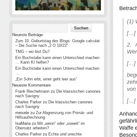
Betrach
(1) 
[…]
Neueste Beiträge
Zum 10. Geburtstag des Blogs: Google calculat
2. 
– Die Suche nach „2 O 10/22“
Wer
TMG – wo bist Du?
Ein Buchstabe kann einen Unterschied machen
… Kann KI helfen?
[…]
Ein Buchstabe kann einen Unterschied machen
…
beg
„Ein Sohn erbt, einer geht leer aus“
zeh
Neueste Kommentare
von 
Frank Riechelmann
zu
Die klassischen canones
nach Savigny
[…]
Charles Parker
zu
Die klassischen canones
nach Savigny
meisele
zu
Zur Abgrenzung von Primär- und
Anhand
Hilfsaufrechnung
gefähr
IsaMaria
zu
Mit „wenn“ oder „soweit“ im
Waffe e
Obersatz arbeiten?
Charles Parker
zu
Echte und unechte
Besonde