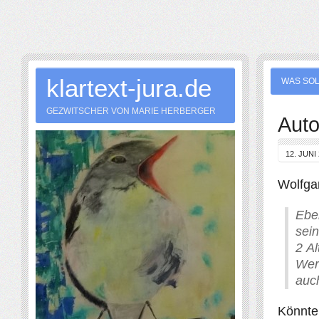
klartext-jura.de
WAS SOL
GEZWITSCHER VON MARIE HERBERGER
Auto
12. JUNI
Wolfgan
Ebe
sei
2 Al
Werk
auc
Könnte