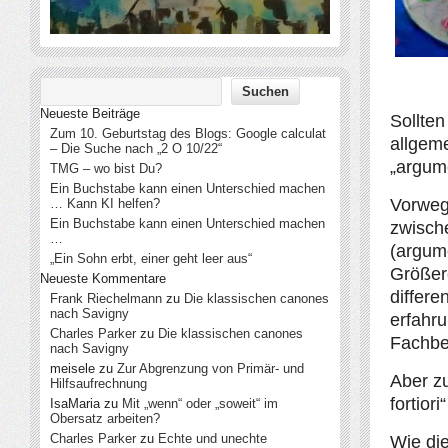
Neueste Beiträge
Sollte
Zum 10. Geburtstag des Blogs: Google calculat
allgem
– Die Suche nach „2 O 10/22“
„argum
TMG – wo bist Du?
Ein Buchstabe kann einen Unterschied machen
Vorweg:
… Kann KI helfen?
Ein Buchstabe kann einen Unterschied machen
zwisch
…
(argum
„Ein Sohn erbt, einer geht leer aus“
Größer
Neueste Kommentare
differ
Frank Riechelmann
zu
Die klassischen canones
nach Savigny
erfahr
Charles Parker
zu
Die klassischen canones
Fachbe
nach Savigny
meisele
zu
Zur Abgrenzung von Primär- und
Aber z
Hilfsaufrechnung
fortior
IsaMaria
zu
Mit „wenn“ oder „soweit“ im
Obersatz arbeiten?
Charles Parker
zu
Echte und unechte
Wie die