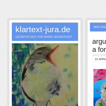
klartext-jura.de
WAS SOL
GEZWITSCHER VON MARIE HERBERGER
argu
a fo
23. APRI