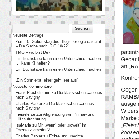
Neueste Beiträge
Zum 10. Geburtstag des Blogs: Google calculat
– Die Suche nach „2 O 10/22“
patentr
TMG – wo bist Du?
Gedank
Ein Buchstabe kann einen Unterschied machen
… Kann KI helfen?
an „R
Ein Buchstabe kann einen Unterschied machen
…
Konfron
„Ein Sohn erbt, einer geht leer aus“
Neueste Kommentare
Gegen 
Frank Riechelmann
zu
Die klassischen canones
RAMBAZ
nach Savigny
ausgen
Charles Parker
zu
Die klassischen canones
nach Savigny
Widersp
meisele
zu
Zur Abgrenzung von Primär- und
Marke 
Hilfsaufrechnung
„Fleisc
IsaMaria
zu
Mit „wenn“ oder „soweit“ im
Obersatz arbeiten?
konser
Charles Parker
zu
Echte und unechte