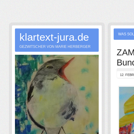
klartext-jura.de
WAS SOL
GEZWITSCHER VON MARIE HERBERGER
ZAM
Bund
12. FEB